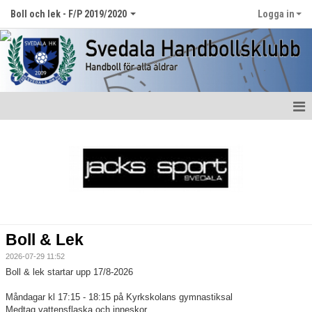
Boll och lek - F/P 2019/2020
Logga in
Hem
Nyheter
Kalender
Matcher
Boll & Lek
Truppen
2026-07-29 11:52
Boll & lek startar upp 17/8-2026
Bildgalleri
Måndagar kl 17:15 - 18:15 på Kyrkskolans gymnastiksal
Medtag vattensflaska och inneskor.
Dokument