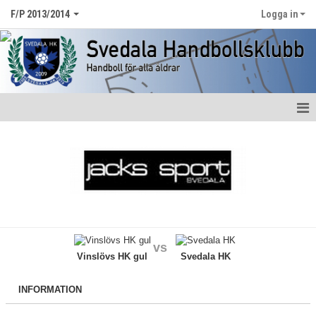
F/P 2013/2014
Logga in
Hem
Nyheter
Kalender
Matcher
vs
Bildgalleri
Vinslövs HK gul
Svedala HK
Dokument
INFORMATION
Kontakt