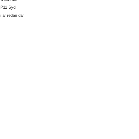
- P11 Syd
i är redan där